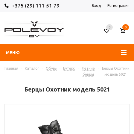
+375 (29) 111-51-79
Вход
Регистрация
0
0
МЕНЮ
-
-
-
-
-
Главная
Каталог
Обувь
Бутекс
Летние
Берцы Охотник
берцы
модель 5021
Берцы Охотник модель 5021