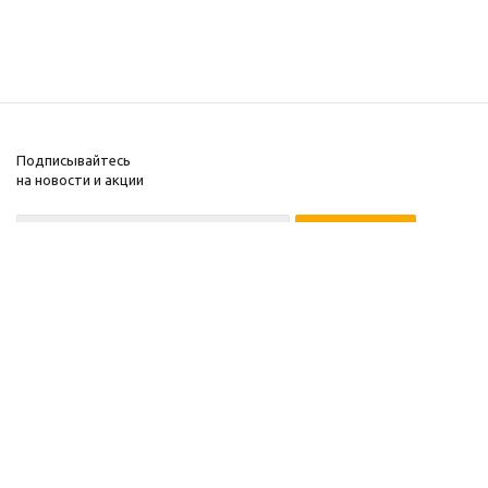
Подписывайтесь
на новости и акции
© 2014 ИП Дмитриев Ю.Г.
УНП: 191882641
Администрация Фрунзенского района
220091 г. Минск