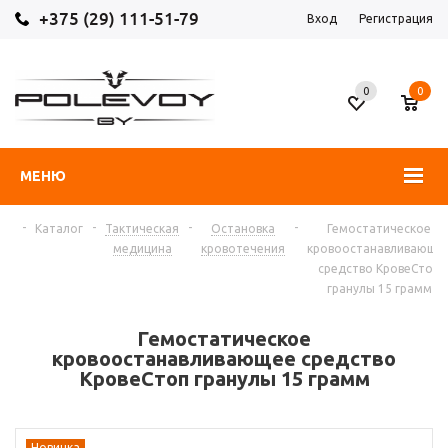
+375 (29) 111-51-79
Вход
Регистрация
0
0
МЕНЮ
-
-
-
-
ая
Каталог
Тактическая
Остановка
Гемостатическое
медицина
кровотечения
кровоостанавливающе
средство КровеСтоп
гранулы 15 грамм
Гемостатическое
кровоостанавливающее средство
КровеСтоп гранулы 15 грамм
Новинка