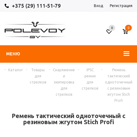
+375 (29) 111-51-79
Вход
Регистрация
0
0
МЕНЮ
-
-
-
-
-
я
Каталог
Товары
Снаряжение
IPSC
Ремень
для
и
ремни
тактический
стрелков
экипировка
для
одноточечный
для
стрелков
с резиновым
стрелков
жгутом Stich
Profi
Ремень тактический одноточечный с
резиновым жгутом Stich Profi