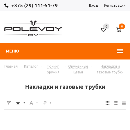
+375 (29) 111-51-79
Вход
Регистрация
0
0
МЕНЮ
-
-
-
-
Главная
Каталог
Тюнинг
Оружейные
Накладки и
оружия
цевья
газовые трубки
Накладки и газовые трубки