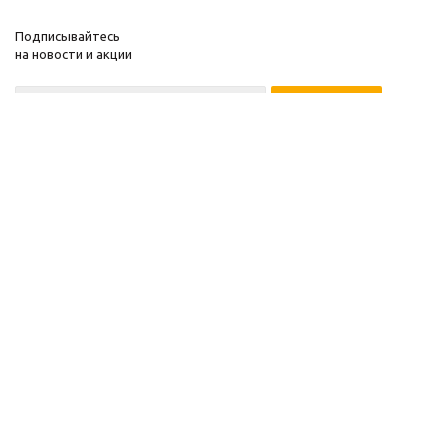
Подписывайтесь
на новости и акции
© 2014 ИП Дмитриев Ю.Г.
УНП: 191882641
Администрация Фрунзенского района
220091 г. Минск
ул. Матусевича, 60-131
Регистрация в торговом реестре:
№293361 от 10.11.2015 г.
Контакты